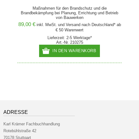
mmungen
Maßnahmen für den Brandschutz und die
Brandbekämpfung bei Planung, Errichtung und Betrieb
von Bauwerken
89,00 €
48,00
and* ab
inkl. MwSt. und
Versand
nach Deutschland* ab
€ 50 Warenwert
Lieferzeit: 2-5 Werktage*
Art.-Nr. 210275
IN DEN WARENKORB
ADRESSE
Karl Krämer Fachbuchhandlung
Rotebühlstraße 42
70178 Stuttgart