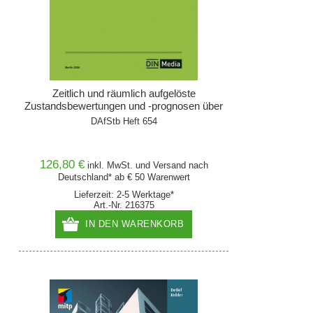
Zeitlich und räumlich aufgelöste
Zustandsbewertungen und -prognosen über
mit Diagnosedaten angereicherte BIM-
DAfStb Heft 654
Modelle
126,80 €
inkl. MwSt. und
Versand
nach
Deutschland* ab € 50 Warenwert
Lieferzeit: 2-5 Werktage*
Art.-Nr. 216375
IN DEN WARENKORB