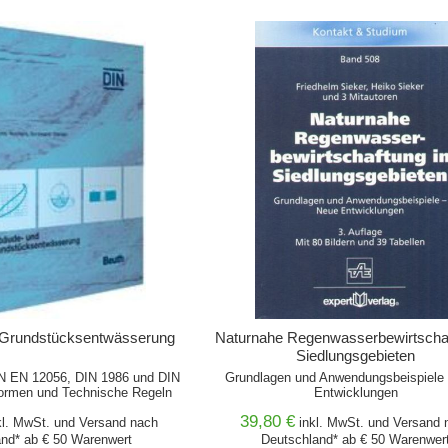
WARENKORB
IN DEN WARENKORB
Grundstücksentwässerung
Naturnahe Regenwasserbewirtschaf
Siedlungsgebieten
N EN 12056, DIN 1986 und DIN
Grundlagen und Anwendungsbeispiele
ormen und Technische Regeln
Entwicklungen
39,80 €
kl. MwSt. und
Versand
nach
inkl. MwSt. und
Versand
n
nd* ab € 50 Warenwert
Deutschland* ab € 50 Warenwer