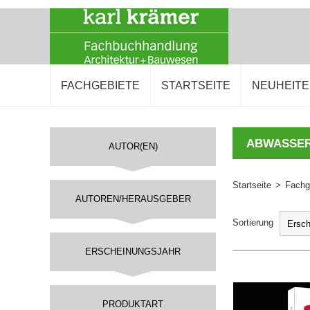
FACHGEBIETE
STARTSEITE
NEUHEIT
ABWASSER
AUTOR(EN)
Startseite
>
Fachg
AUTOREN/HERAUSGEBER
Sortierung
ERSCHEINUNGSJAHR
IN DEN 
PRODUKTART