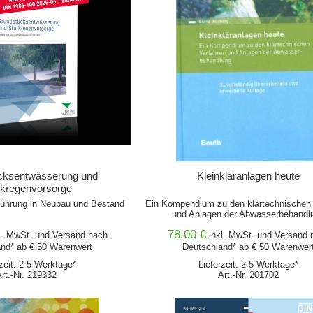
cksentwässerung und
Kleinkläranlagen heute
rkregenvorsorge
ührung in Neubau und Bestand
Ein Kompendium zu den klärtechnischen 
und Anlagen der Abwasserbehandl
78,00 €
l. MwSt. und
Versand
nach
inkl. MwSt. und
Versand
n
nd* ab € 50 Warenwert
Deutschland* ab € 50 Warenwer
rzeit: 2-5 Werktage*
Lieferzeit: 2-5 Werktage*
Art.-Nr. 219332
Art.-Nr. 201702
WARENKORB
IN DEN WARENKORB