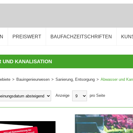
EN
PREISWERT
BAUFACHZEITSCHRIFTEN
KUN
 UND KANALISATION
ebiete
>
Bauingenieurwesen
>
Sanierung, Entsorgung
>
Abwasser und Kana
Anzeige
pro Seite
WARENKORB
IN DEN WARENKORB