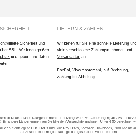
SICHERHEIT
LIEFERN & ZAHLEN
ontrollierte Sicherheit und
Wir bieten für Sie eine schnelle Lieferung un
 über
SSL
. Wir legen großen
viele verschiedene
Zahlungsmethoden und
chutz
und geben Ihre Daten
Versandarten
an.
eiter.
PayPal, Visa/Mastercard, auf Rechnung,
Zahlung bei Abholung
nerhalb Deutschlands (außgenommen Fortsetzungswerk-Aktualisierungen) ab € 50. Lieferzeit
), für andere Länder entnehmen Sie bitte den
Versandinformationen
. Unter € 50 berechnen w
außer auf entsiegelte CDs, DVDs und Blue-Ray-Discs, Software, Downloads, Produkte mit anteili
"zur Ansicht" nicht möglich sein, gilt das gesetzliche Widerrufsrecht.