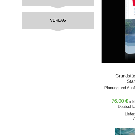
VERLAG
Grundstü
Sta
Planung und Ausf
76,00 €
ink
Deutschla
Liefe
IN DEN 