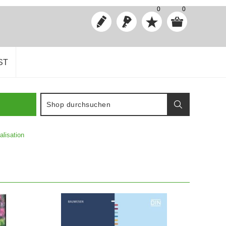
0
0
ST
lisation
IN DEN WARENKORB