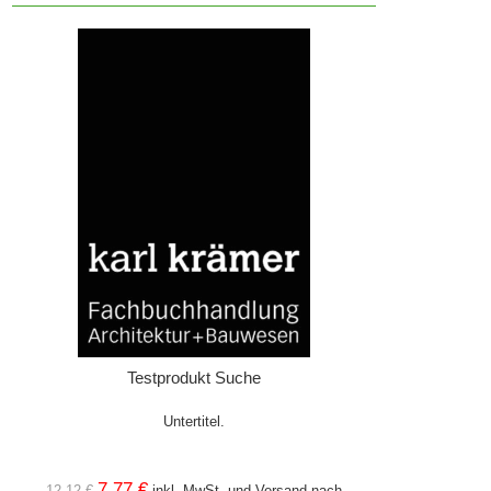
Testprodukt Suche
Untertitel.
7,77 €
12,12 €
inkl. MwSt. und
Versand
nach