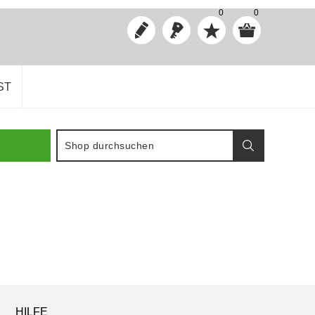
0
0
ST
HILFE