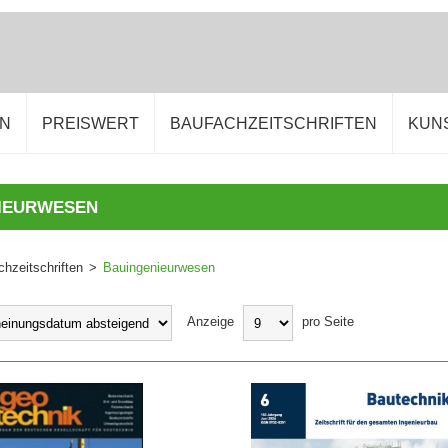
EN
PREISWERT
BAUFACHZEITSCHRIFTEN
KUN
IEURWESEN
hzeitschriften
>
Bauingenieurwesen
Anzeige
pro Seite
WARENKORB
IN DEN WARENKORB