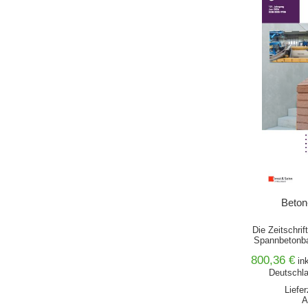
Beton
Die Zeitschrif
Spannbetonb
800,36 €
in
Deutschla
Liefe
A