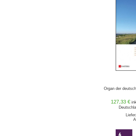
Organ der deutsch
127,33 €
in
Deutschla
Liefe
A
IN DEN 