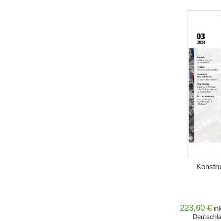
IN DEN 
Konstru
223,60 €
in
Deutschla