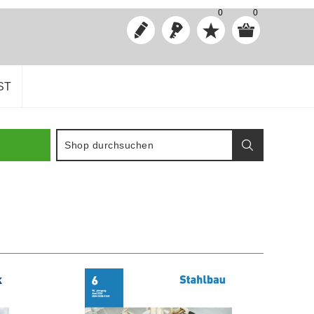
0
0
ST
IN DEN WARENKORB