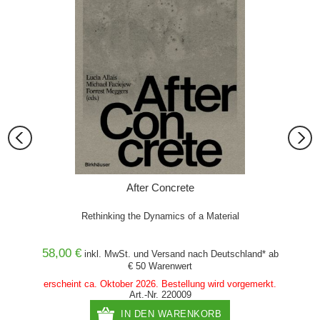
 nach
After Concrete
Ancho
n
Rethinking the Dynamics of a Material
58,00 €
99,90
and* ab
inkl. MwSt. und
Versand
nach Deutschland* ab
€ 50 Warenwert
erscheint ca. Oktober 2026. Bestellung wird vorgemerkt.
Art.-Nr. 220009
IN DEN WARENKORB