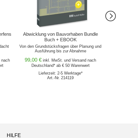
erfens
Abwicklung von Bauvorhaben Bundle
Abwicklung v
Buch + EBOOK
dacht
Von den Grundstücksfragen über Planung und
Von den Grundstü
Ausführung bis zur Abnahme
Ausführu
99,00 €
nach
inkl. MwSt. und
Versand
nach
rt
Deutschland* ab € 50 Warenwert
Lieferz
Lieferzeit: 2-5 Werktage*
Ar
Art.-Nr. 214119
HILFE