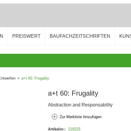
EN
PREISWERT
BAUFACHZEITSCHRIFTEN
KUN
Entwerfen
>
a+t 60: Frugality
a+t 60: Frugality
Abstraction and Responsability
Zur Merkliste hinzufügen
Artikelnr.:
216525