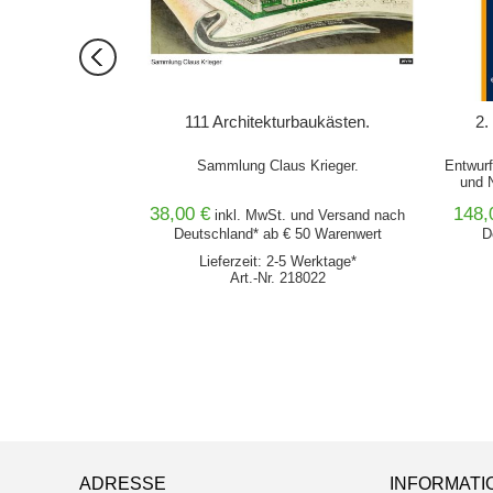
egelt Raum
111 Architekturbaukästen.
2.
mafreundliche
Sammlung Claus Krieger.
Entwurf
ng
und 
38,00 €
148,
nd
Versand
nach
inkl. MwSt. und
Versand
nach
0 Warenwert
Deutschland* ab € 50 Warenwert
D
von 2 Wochen
Lieferzeit: 2-5 Werktage*
870
Art.-Nr. 218022
ADRESSE
INFORMATI