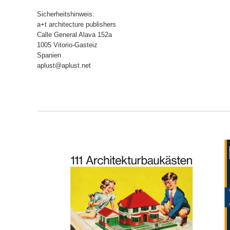
Sicherheitshinweis:
a+t architecture publishers
Calle General Alava 152a
1005 Vitorio-Gasteiz
Spanien
aplust@aplust.net
ORB
IN DEN WARENKORB