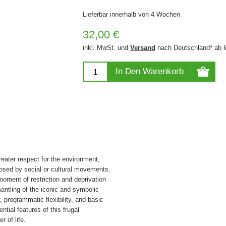
Lieferbar innerhalb von 4 Wochen
32,00 €
inkl. MwSt. und
Versand
nach Deutschland* ab 
In Den Warenkorb
reater respect for the environment,
posed by social or cultural movements,
 moment of restriction and deprivation
mantling of the iconic and symbolic
, programmatic flexibility, and basic
ential features of this frugal
r of life.