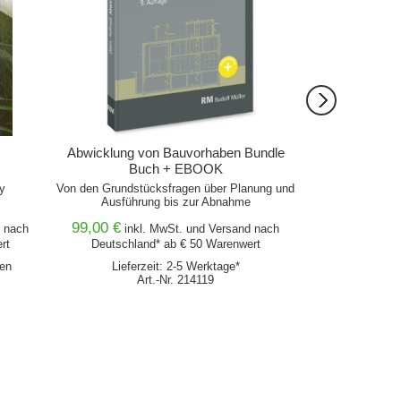
Abwicklung von Bauvorhaben Bundle
Abwicklung v
Buch + EBOOK
y
Von den Grundstücksfragen über Planung und
Von den Grundstü
Ausführung bis zur Abnahme
Ausführu
99,00 €
nach
inkl. MwSt. und
Versand
nach
rt
Deutschland* ab € 50 Warenwert
Lieferz
hen
Lieferzeit: 2-5 Werktage*
Ar
Art.-Nr. 214119