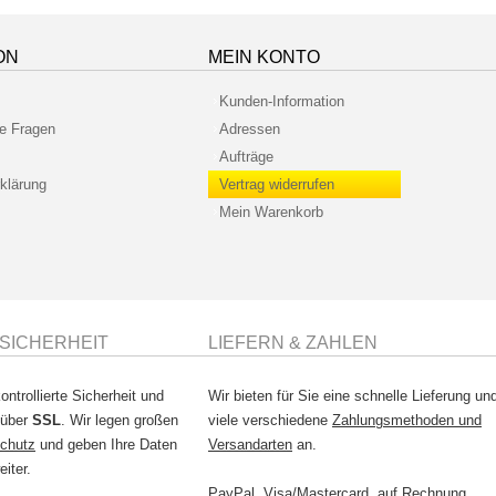
ON
MEIN KONTO
Kunden-Information
te Fragen
Adressen
Aufträge
klärung
Vertrag widerrufen
Mein Warenkorb
SICHERHEIT
LIEFERN & ZAHLEN
ontrollierte Sicherheit und
Wir bieten für Sie eine schnelle Lieferung un
 über
SSL
. Wir legen großen
viele verschiedene
Zahlungsmethoden und
chutz
und geben Ihre Daten
Versandarten
an.
eiter.
PayPal, Visa/Mastercard, auf Rechnung,