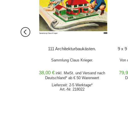
egelt Raum
111 Architekturbaukästen.
9 x 9
mafreundliche
Sammlung Claus Krieger.
Von 
ng
38,00 €
79,9
nd
Versand
nach
inkl. MwSt. und
Versand
nach
0 Warenwert
Deutschland* ab € 50 Warenwert
D
von 2 Wochen
Lieferzeit: 2-5 Werktage*
870
Art.-Nr. 218022