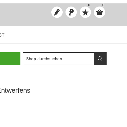
0
0
ST
Entwerfens