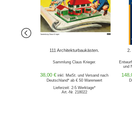
egelt Raum
111 Architekturbaukästen.
2.
mafreundliche
Sammlung Claus Krieger.
Entwurf
ng
und 
38,00 €
148,
nd
Versand
nach
inkl. MwSt. und
Versand
nach
0 Warenwert
Deutschland* ab € 50 Warenwert
D
von 2 Wochen
Lieferzeit: 2-5 Werktage*
870
Art.-Nr. 218022