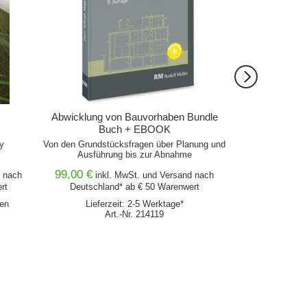
Abwicklung von Bauvorhaben Bundle
Abwicklung v
Buch + EBOOK
y
Von den Grundstücksfragen über Planung und
Von den Grundstü
Ausführung bis zur Abnahme
Ausführu
99,00 €
nach
inkl. MwSt. und
Versand
nach
rt
Deutschland* ab € 50 Warenwert
Lieferz
hen
Lieferzeit: 2-5 Werktage*
Ar
Art.-Nr. 214119