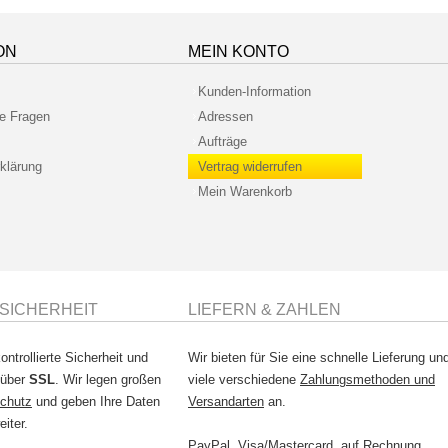
ON
MEIN KONTO
Kunden-Information
te Fragen
Adressen
Aufträge
klärung
Vertrag widerrufen
Mein Warenkorb
SICHERHEIT
LIEFERN & ZAHLEN
ontrollierte Sicherheit und
Wir bieten für Sie eine schnelle Lieferung un
 über
SSL
. Wir legen großen
viele verschiedene
Zahlungsmethoden und
chutz
und geben Ihre Daten
Versandarten
an.
eiter.
PayPal, Visa/Mastercard, auf Rechnung,