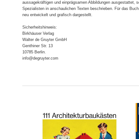
aussagekräftigen und einprägsamen Abbildungen ausgestattet, s
Spezialisten in anschaulichen Texten beschrieben. Für das Buc
neu entwickelt und grafisch dargestellt.
Sicherheitshinweis:
Birkhäuser Verlag
Walter de Gruyter GmbH
Genthiner Str. 13
10785 Berlin.
info@degruyter.com
ORB
IN DEN WARENKORB