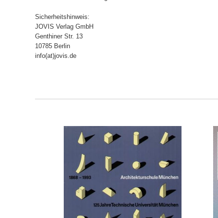
Sicherheitshinweis:
JOVIS Verlag GmbH
Genthiner Str. 13
10785 Berlin
info(at)jovis.de
ORB
IN DEN WARENKORB