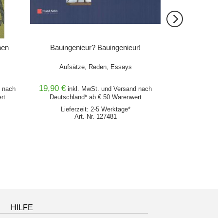
nen
Bauingenieur? Bauingenieur!
Berufs- un
Aufsätze, Reden, Essays
Mit allen Inform
den 
19,90 €
17,10 €
nach
inkl. MwSt. und
Versand
nach
inkl
rt
Deutschland* ab € 50 Warenwert
Deutschlan
Lieferzeit: 2-5 Werktage*
Lieferz
Art.-Nr. 127481
Ar
HILFE