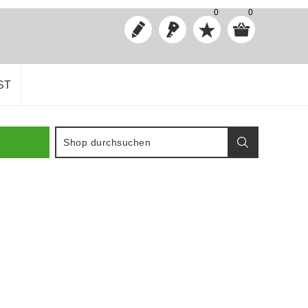
0
0
ST