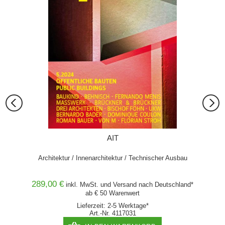
er
AIT
rmeidung
Architektur / Innenarchitektur / Technischer Ausbau
289,00 €
89,00
hland*
inkl. MwSt. und
Versand
nach Deutschland*
ab € 50 Warenwert
Lieferzeit: 2-5 Werktage*
Art.-Nr. 4117031