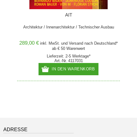
+ print
AIT
rmeidung
Architektur / Innenarchitektur / Technischer Ausbau
289,00 €
89,00
hland*
inkl. MwSt. und
Versand
nach Deutschland*
ab € 50 Warenwert
Lieferzeit: 2-5 Werktage*
Art.-Nr. 4117031
IN DEN WARENKORB
ADRESSE