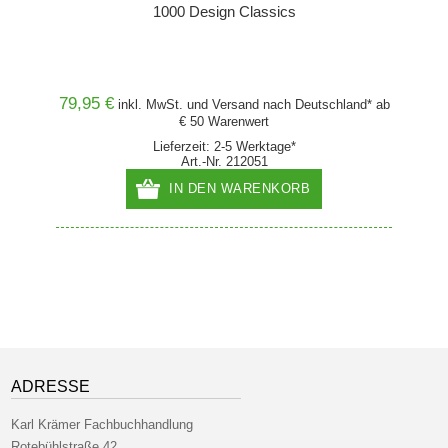
1000 Design Classics
79,95 €
30,00
and* ab
inkl. MwSt. und
Versand
nach Deutschland* ab
€ 50 Warenwert
Lieferzeit: 2-5 Werktage*
Art.-Nr. 212051
IN DEN WARENKORB
ADRESSE
Karl Krämer Fachbuchhandlung
Rotebühlstraße 42