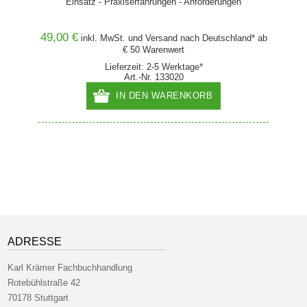
Einsatz - Praxiserfahrungen - Anforderungen
G
49,00 €
36,00
and* ab
inkl. MwSt. und
Versand
nach Deutschland* ab
€ 50 Warenwert
Lieferzeit: 2-5 Werktage*
Art.-Nr. 133020
IN DEN WARENKORB
ADRESSE
Karl Krämer Fachbuchhandlung
Rotebühlstraße 42
70178 Stuttgart