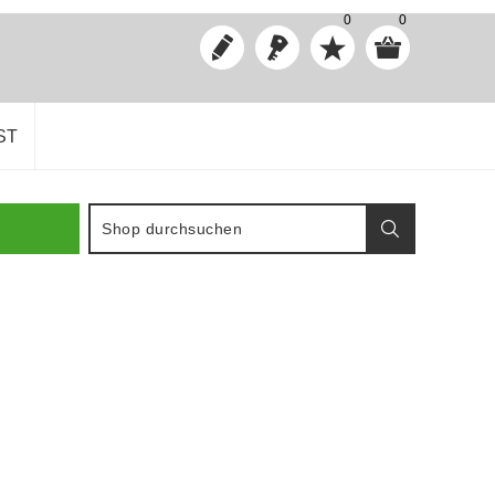
0
0
ST