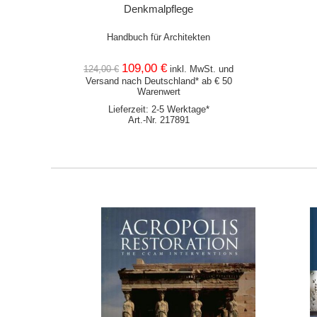
Denkmalpflege
Handbuch für Architekten
109,00 €
124,00 €
inkl. MwSt. und
Versand
nach Deutschland* ab € 50
Warenwert
Lieferzeit: 2-5 Werktage*
Art.-Nr. 217891
ORB
IN DEN WARENKORB