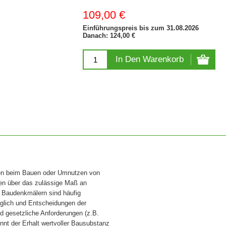
109,00 €
Einführungspreis bis zum 31.08.2026
Danach: 124,00 €
In Den Warenkorb
rden beim Bauen oder Umnutzen von
n über das zulässige Maß an
 Baudenkmälern sind häufig
öglich und Entscheidungen der
d gesetzliche Anforderungen (z.B.
winnt der Erhalt wertvoller Bausubstanz