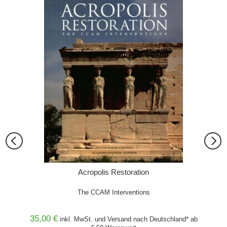
Acropolis Restoration
Altba
The CCAM Interventions
35,00 €
12,80
and* ab
inkl. MwSt. und
Versand
nach Deutschland* ab