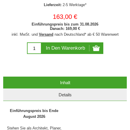
Lieferzeit:
2-5 Werktage*
163,00 €
Einführungspreis bis zum 31.08.2026
Danach: 169,00 €
inkl. MwSt. und
Versand
nach Deutschland* ab € 50 Warenwert
In Den Warenkorb
Inhalt
Details
Einführungspreis bis Ende
August 2026
Stehen Sie als Architekt, Planer,