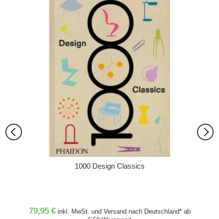
1000 Design Classics
79,95 €
30,00
and* ab
inkl. MwSt. und
Versand
nach Deutschland* ab