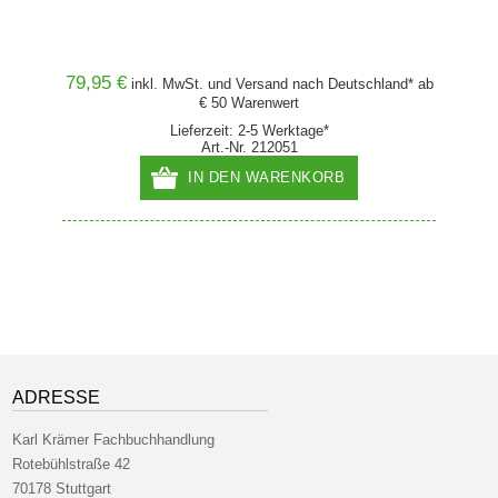
79,95 €
30,00
and* ab
inkl. MwSt. und
Versand
nach Deutschland* ab
€ 50 Warenwert
Lieferzeit: 2-5 Werktage*
Art.-Nr. 212051
IN DEN WARENKORB
ADRESSE
Karl Krämer Fachbuchhandlung
Rotebühlstraße 42
70178 Stuttgart