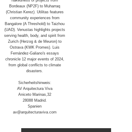
nakedness of projects from
Bordeaux (NP2F) to Muharraq
(Christian Kerez). Utilitas features
community experiences from
Bangalore (A Threshold) to Taizhou
(UAD). Venustas highlights projects
serving health, body, and spirit from
Zurich (Herzog & de Meuron) to
Ostrava (KWK Promes). Luis
Fernández-Galiano's essays
chronicle 12 major events of 2024,
from global conflicts to climate
disasters.
Sicherheitshinweis:
AV Arquitectura Viva
Aniceto Marinas,32
28088 Madrid.
Spanien
av@arquitecturaviva.com