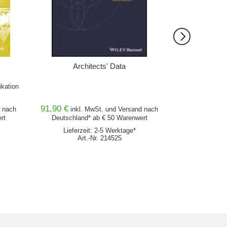
Architects' Data
Arch
kation
Dimensione
91,90 €
69,95 €
nach
inkl. MwSt. und
Versand
nach
inkl
rt
Deutschland* ab € 50 Warenwert
Deutschlan
Lieferzeit: 2-5 Werktage*
Lieferz
Art.-Nr. 214525
Ar