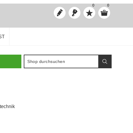
0
0
ST
technik