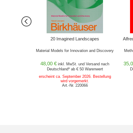
ffnungen
20 Imagined Landscapes
Alfre
te, Außentüren
Material Models for Innovation and Discovery
Metho
48,00 €
35,0
nd
Versand
nach
inkl. MwSt. und
Versand
nach
0 Warenwert
Deutschland* ab € 50 Warenwert
D
erktage*
erscheint ca. September 2026. Bestellung
016
wird vorgemerkt.
Art.-Nr. 220066