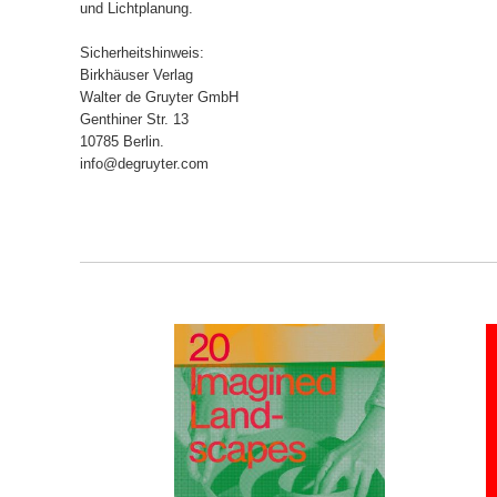
und Lichtplanung.
Sicherheitshinweis:
Birkhäuser Verlag
Walter de Gruyter GmbH
Genthiner Str. 13
10785 Berlin.
info@degruyter.com
ORB
IN DEN WARENKORB