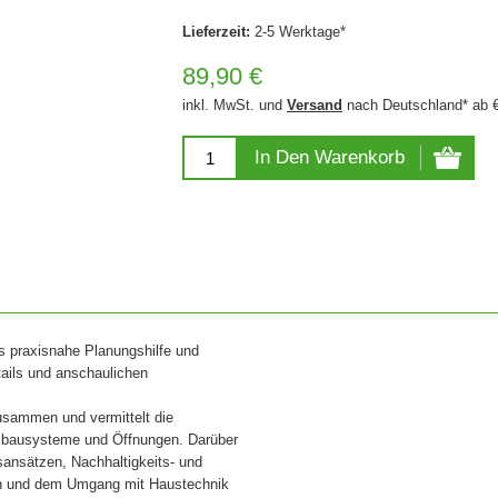
Lieferzeit:
2-5 Werktage*
89,90 €
inkl. MwSt. und
Versand
nach Deutschland* ab 
In Den Warenkorb
ls praxisnahe Planungshilfe und
tails und anschaulichen
usammen und vermittelt die
usbausysteme und Öffnungen. Darüber
sansätzen, Nachhaltigkeits- und
en und dem Umgang mit Haustechnik