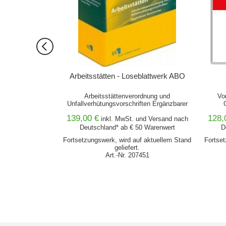
engesetz
Arbeitsstätten - Loseblattwerk ABO
hrung/ Texte,
Arbeitsstättenverordnung und
Vo
rialien
Unfallverhütungsvorschriften Ergänzbarer
Kommentar nebst Vorschriften, Texten und
139,00 €
128,
nd
Versand
nach
inkl. MwSt. und
Arbeitshilfen
Versand
nach
0 Warenwert
Deutschland* ab € 50 Warenwert
D
erktage*
Fortsetzungswerk, wird auf aktuellem Stand
Fortset
953
geliefert.
Art.-Nr. 207451