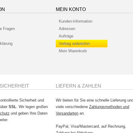
ON
MEIN KONTO
Kunden-Information
te Fragen
Adressen
Aufträge
klärung
Vertrag widerrufen
Mein Warenkorb
SICHERHEIT
LIEFERN & ZAHLEN
ontrollierte Sicherheit und
Wir bieten für Sie eine schnelle Lieferung un
 über
SSL
. Wir legen großen
viele verschiedene
Zahlungsmethoden und
chutz
und geben Ihre Daten
Versandarten
an.
eiter.
PayPal, Visa/Mastercard, auf Rechnung,
Zahlung bei Abholung