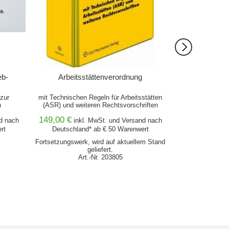
eb-
Arbeitsstättenverordnung
Barrieref
zur
mit Technischen Regeln für Arbeitsstätten
Technische Rege
n
(ASR) und weiteren Rechtsvorschriften
Anhängen 
149,00 €
44,00 €
d
nach
inkl. MwSt. und
Versand
nach
inkl
rt
Deutschland* ab € 50 Warenwert
Deutschlan
Fortsetzungswerk, wird auf aktuellem Stand
Lieferz
geliefert.
Ar
Art.-Nr. 203805