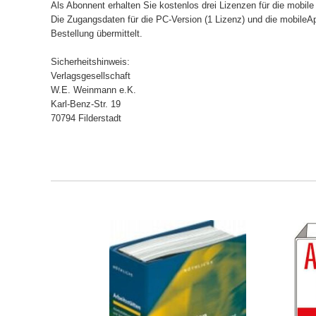
Als Abonnent erhalten Sie kostenlos drei Lizenzen für die mobil
Die Zugangsdaten für die PC-Version (1 Lizenz) und die mobileA
Bestellung übermittelt.
Sicherheitshinweis:
Verlagsgesellschaft
W.E. Weinmann e.K.
Karl-Benz-Str. 19
70794 Filderstadt
ORB
IN DEN WARENKORB