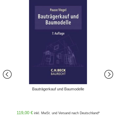
Bauträgerkauf und Baumodelle
cht und
BGB,
Rechts
BBod
lichen
119,00 €
249,
inkl. MwSt. und
Versand
nach Deutschland*
and* ab