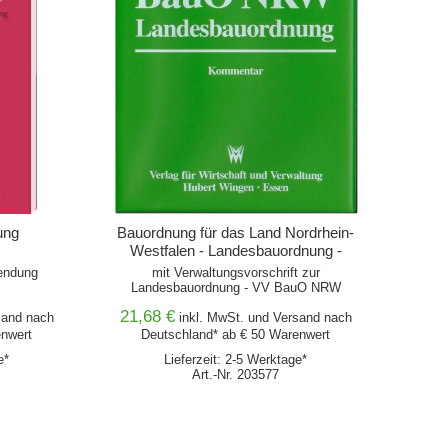
ung
Bauordnung für das Land Nordrhein-
Westfalen - Landesbauordnung -
Kommentar
endung
mit Verwaltungsvorschrift zur
Landesbauordnung - VV BauO NRW
21,68 €
sand
nach
inkl. MwSt. und
Versand
nach
enwert
Deutschland* ab € 50 Warenwert
e*
Lieferzeit: 2-5 Werktage*
Art.-Nr. 203577