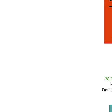
38,
D
Fortse