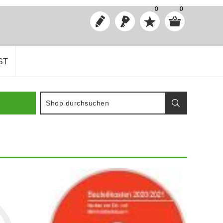
0
0
ST
IN DEN WARENKORB