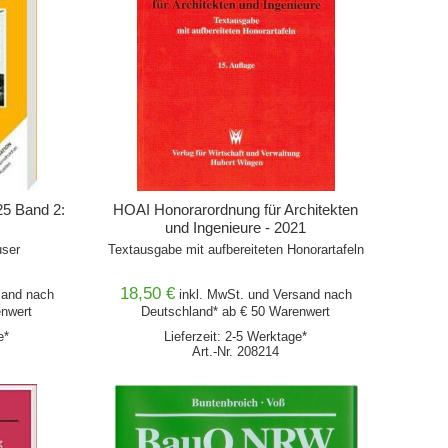
5 Band 2:
HOAI Honorarordnung für Architekten
und Ingenieure - 2021
user
Textausgabe mit aufbereiteten Honorartafeln
18,50 €
sand
nach
inkl. MwSt. und
Versand
nach
enwert
Deutschland* ab € 50 Warenwert
e*
Lieferzeit: 2-5 Werktage*
Art.-Nr. 208214
IN DEN WARENKORB