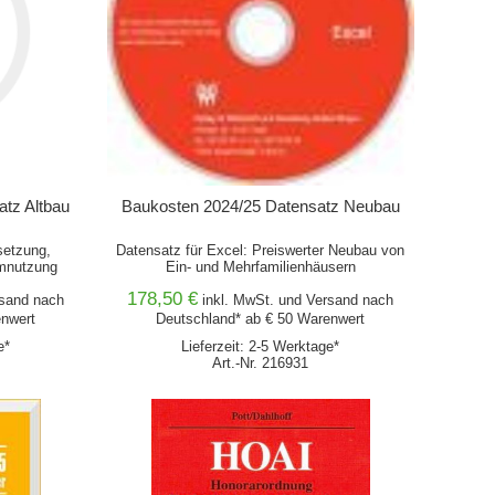
atz Altbau
Baukosten 2024/25 Datensatz Neubau
setzung,
Datensatz für Excel: Preiswerter Neubau von
Umnutzung
Ein- und Mehrfamilienhäusern
178,50 €
sand
nach
inkl. MwSt. und
Versand
nach
enwert
Deutschland* ab € 50 Warenwert
e*
Lieferzeit: 2-5 Werktage*
Art.-Nr. 216931
IN DEN WARENKORB