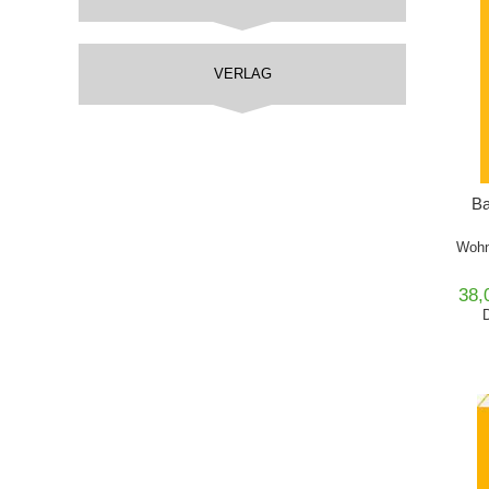
VERLAG
Ba
Wohn
38,
D