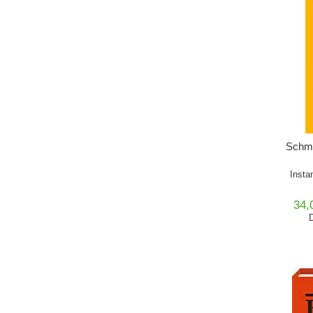
Schmi
Insta
34,
D