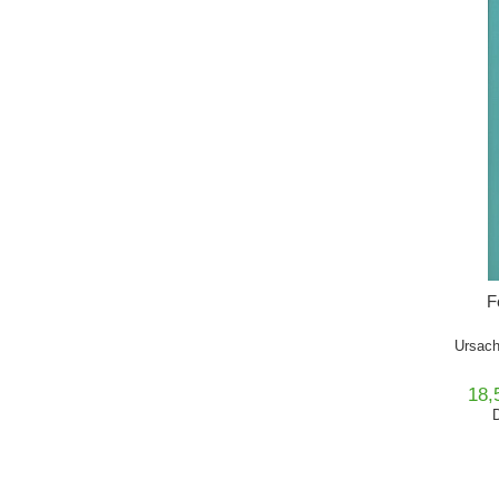
F
Ursach
18,
D