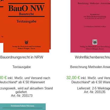
Bauordnungsrecht in NRW
Wohnflächenberechn
Textausgabe
Berechnung Methoden Anw
00 €
32,00 €
inkl. MwSt. und
Versand
nach
inkl. MwSt. und
Ver
eutschland* ab € 50 Warenwert
Deutschland* ab € 50 War
tzungswerk, wird auf aktuellem Stand
Lieferzeit: 2-5 Werktag
geliefert.
Art.-Nr. 203135
Art.-Nr. 203173
IN DEN WARENKORB