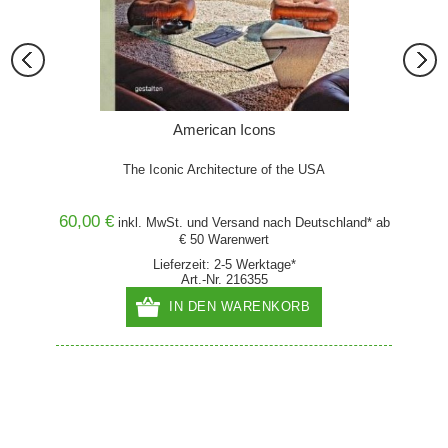
American Icons
esh
The Iconic Architecture of the USA
60,00 €
59,00
and* ab
inkl. MwSt. und
Versand
nach Deutschland* ab
€ 50 Warenwert
Lieferzeit: 2-5 Werktage*
Art.-Nr. 216355
IN DEN WARENKORB