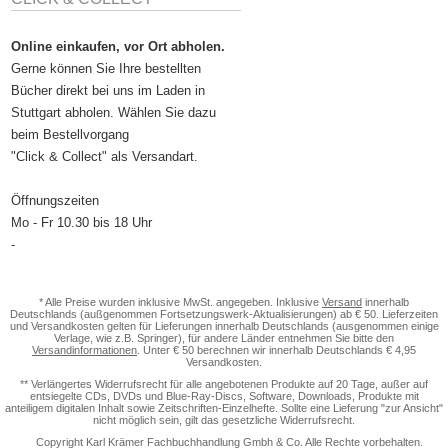
Online einkaufen, vor Ort abholen.
Gerne können Sie Ihre bestellten
Bücher direkt bei uns im Laden in
Stuttgart abholen. Wählen Sie dazu
beim Bestellvorgang
"Click & Collect" als Versandart.
Öffnungszeiten
Mo - Fr 10.30 bis 18 Uhr
-
* Alle Preise wurden inklusive MwSt. angegeben. Inklusive
Versand
innerhalb
Deutschlands (außgenommen Fortsetzungswerk-Aktualisierungen) ab € 50. Lieferzeiten
und Versandkosten gelten für Lieferungen innerhalb Deutschlands (ausgenommen einige
Verlage, wie z.B. Springer), für andere Länder entnehmen Sie bitte den
Versandinformationen
. Unter € 50 berechnen wir innerhalb Deutschlands € 4,95
Versandkosten.
** Verlängertes Widerrufsrecht für alle angebotenen Produkte auf 20 Tage, außer auf
entsiegelte CDs, DVDs und Blue-Ray-Discs, Software, Downloads, Produkte mit
anteiligem digitalen Inhalt sowie Zeitschriften-Einzelhefte. Sollte eine Lieferung "zur Ansicht"
nicht möglich sein, gilt das gesetzliche Widerrufsrecht.
Copyright Karl Krämer Fachbuchhandlung Gmbh & Co. Alle Rechte vorbehalten.