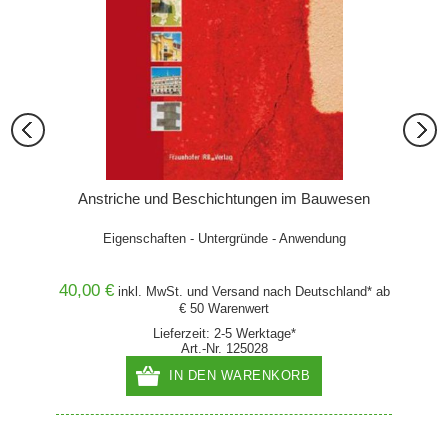
Anstriche und Beschichtungen im Bauwesen
Eigenschaften - Untergründe - Anwendung
Wisse
40,00 €
39,00
inkl. MwSt. und
Versand
nach Deutschland* ab
€ 50 Warenwert
Lieferzeit: 2-5 Werktage*
Art.-Nr. 125028
IN DEN WARENKORB