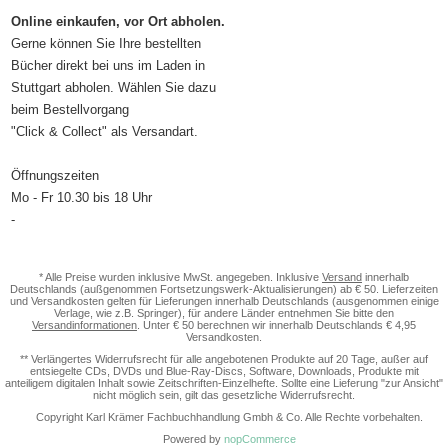
Online einkaufen, vor Ort abholen.
Gerne können Sie Ihre bestellten
Bücher direkt bei uns im Laden in
Stuttgart abholen. Wählen Sie dazu
beim Bestellvorgang
"Click & Collect" als Versandart.
Öffnungszeiten
Mo - Fr 10.30 bis 18 Uhr
-
* Alle Preise wurden inklusive MwSt. angegeben. Inklusive
Versand
innerhalb
Deutschlands (außgenommen Fortsetzungswerk-Aktualisierungen) ab € 50. Lieferzeiten
und Versandkosten gelten für Lieferungen innerhalb Deutschlands (ausgenommen einige
Verlage, wie z.B. Springer), für andere Länder entnehmen Sie bitte den
Versandinformationen
. Unter € 50 berechnen wir innerhalb Deutschlands € 4,95
Versandkosten.
** Verlängertes Widerrufsrecht für alle angebotenen Produkte auf 20 Tage, außer auf
entsiegelte CDs, DVDs und Blue-Ray-Discs, Software, Downloads, Produkte mit
anteiligem digitalen Inhalt sowie Zeitschriften-Einzelhefte. Sollte eine Lieferung "zur Ansicht"
nicht möglich sein, gilt das gesetzliche Widerrufsrecht.
Copyright Karl Krämer Fachbuchhandlung Gmbh & Co. Alle Rechte vorbehalten.
Powered by
nopCommerce