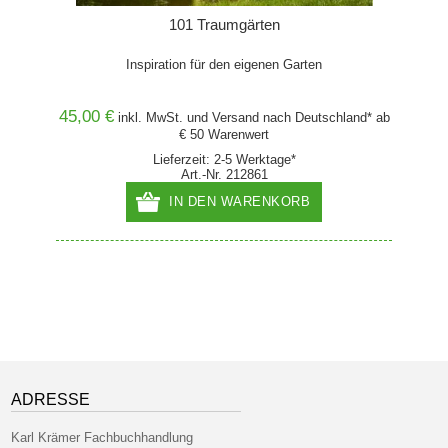
101 Traumgärten
en.
Inspiration für den eigenen Garten
45,00 €
29,99
and* ab
inkl. MwSt. und
Versand
nach Deutschland* ab
€ 50 Warenwert
Lieferzeit: 2-5 Werktage*
zur 
Art.-Nr. 212861
IN DEN WARENKORB
ADRESSE
Karl Krämer Fachbuchhandlung