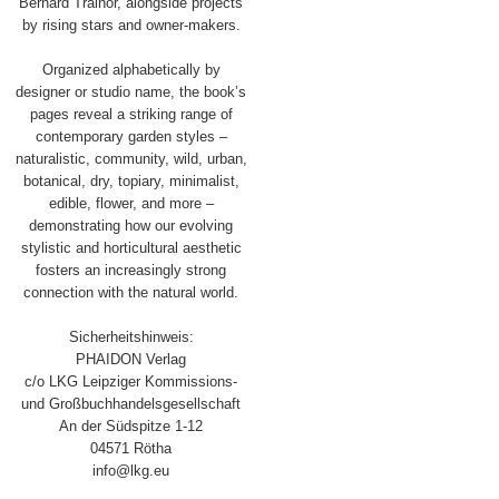
Bernard Trainor, alongside projects
by rising stars and owner-makers.
Organized alphabetically by
designer or studio name, the book’s
pages reveal a striking range of
contemporary garden styles –
naturalistic, community, wild, urban,
botanical, dry, topiary, minimalist,
edible, flower, and more –
demonstrating how our evolving
stylistic and horticultural aesthetic
fosters an increasingly strong
connection with the natural world.
Sicherheitshinweis:
PHAIDON Verlag
c/o LKG Leipziger Kommissions-
und Großbuchhandelsgesellschaft
An der Südspitze 1-12
04571 Rötha
info@lkg.eu