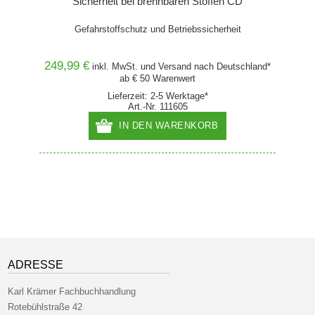
Sicherheit bei brennbaren Stoffen CD
rs
Gefahrstoffschutz und Betriebssicherheit
P
249,99 €
24,00
and* ab
inkl. MwSt. und
Versand
nach Deutschland*
ab € 50 Warenwert
Lieferzeit: 2-5 Werktage*
Art.-Nr. 111605
IN DEN WARENKORB
ADRESSE
Karl Krämer Fachbuchhandlung
Rotebühlstraße 42