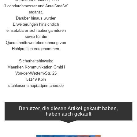
"Lochdurchmesser und Anreißmaße"
ergänzt.
Darüber hinaus wurden
Erweiterungen hinsichtlich
einsetzbarer Schraubengarnituren
sowie für die
Querschnittswerteberechnung von
Hohlprofilen vorgenommen.
Sicherheitshinweis:
Maenken Kommunikation GmbH
Von-der-Wettern-Str. 25
51149 Köln
stahleisen-shop(at)primaneo.de
Benutzer, die diesen Artikel gekauft haben,
haben auch gekauft