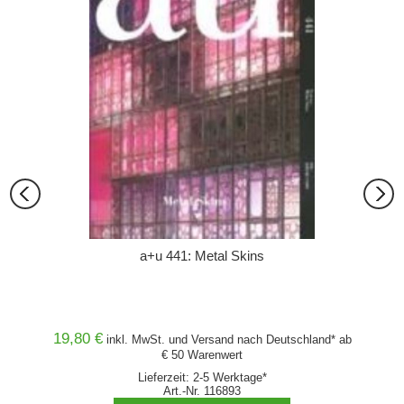
a+u 441: Metal Skins
994
Komm
19,80 €
and* ab
inkl. MwSt. und
Versand
nach Deutschland* ab
€ 50 Warenwert
rkt.
Lieferzeit: 2-5 Werktage*
Art.-Nr. 116893