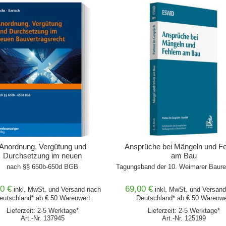
IN DEN WARENKORB
IN DEN WARENKORB
Anordnung, Vergütung und
Ansprüche bei Mängeln und Fe
Durchsetzung im neuen
am Bau
Bauvertragsrecht
nach §§ 650b-650d BGB
Tagungsband der 10. Weimarer Baure
0 €
69,00 €
inkl. MwSt. und
Versand
nach
inkl. MwSt. und
Versand
eutschland* ab € 50 Warenwert
Deutschland* ab € 50 Warenwe
Lieferzeit: 2-5 Werktage*
Lieferzeit: 2-5 Werktage*
Art.-Nr. 137945
Art.-Nr. 125199