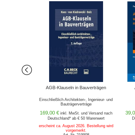
ORB
IN DEN WARENKORB
as tun?
AGB-Klauseln in Bauverträgen
eitfaden
Einschließlich Architekten-, Ingenieur- und
Bauträgerverträge
169,00 €
39,0
nd
Versand
nach
inkl. MwSt. und
Versand
nach
0 Warenwert
Deutschland* ab € 50 Warenwert
D
erktage*
erscheint ca. August 2026. Bestellung wird
914
vorgemerkt.
Art.-Nr. 219908