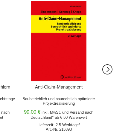
IN DEN WARENKORB
IN DEN 
hlern
Anti-Claim-Management
Arc
chtstage
Baubetrieblich und baurechtlich optimierte
Projektrealisierung
99,00 €
49,00 €
nach
inkl. MwSt. und
Versand
nach
inkl
rt
Deutschland* ab € 50 Warenwert
Deutschlan
Lieferzeit: 2-5 Werktage*
Lieferz
Art.-Nr. 215893
Ar