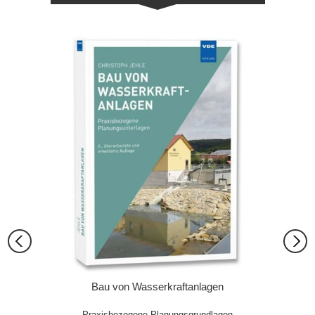
er und
Bau von Wasserkraftanlagen
Bo
nd
Praxisbezogene Planungsgrundlagen