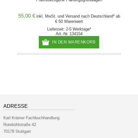
n, Fluß-
gen,
55,00 €
250,
inkl. MwSt. und
Versand
nach Deutschland* ab
and* ab
€ 50 Warenwert
Lieferzeit: 2-5 Werktage*
Art.-Nr. 134154
IN DEN WARENKORB
ADRESSE
Karl Krämer Fachbuchhandlung
Rotebühlstraße 42
70178 Stuttgart