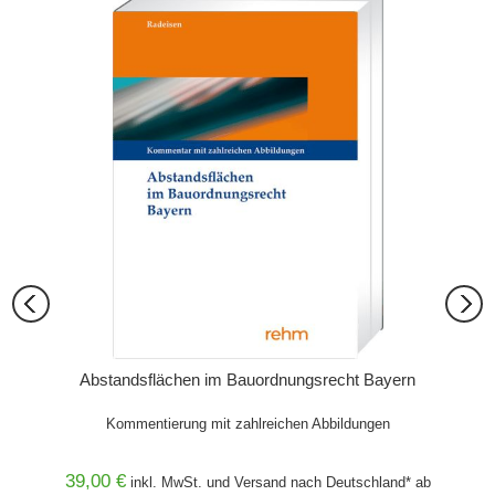
aden-
Abstandsflächen im Bauordnungsrecht Bayern
Abs
raktiker
Kommentierung mit zahlreichen Abbildungen
System
39,00 €
45,00
and* ab
inkl. MwSt. und
Versand
nach Deutschland* ab