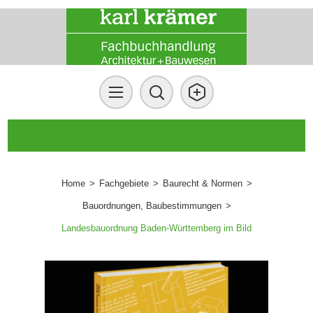
Home
>
Fachgebiete
>
Baurecht & Normen
>
Bauordnungen, Baubestimmungen
>
Landesbauordnung Baden-Württemberg im Bild