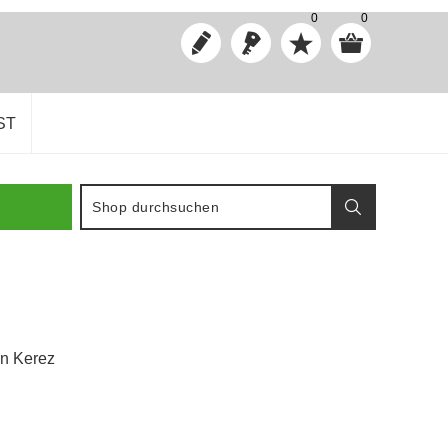
0
0
ST
an Kerez