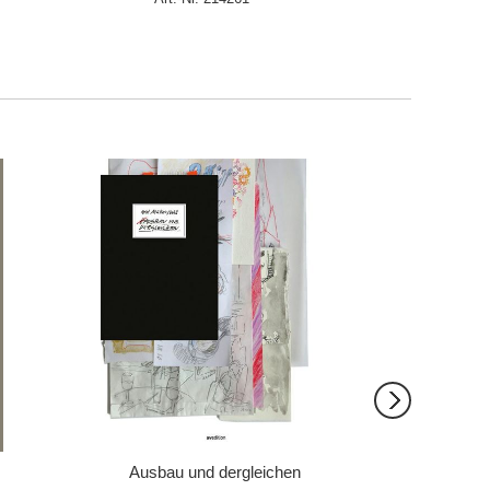
IN DEN WARENKORB
IN DEN 
Ausbau und dergleichen
Bas