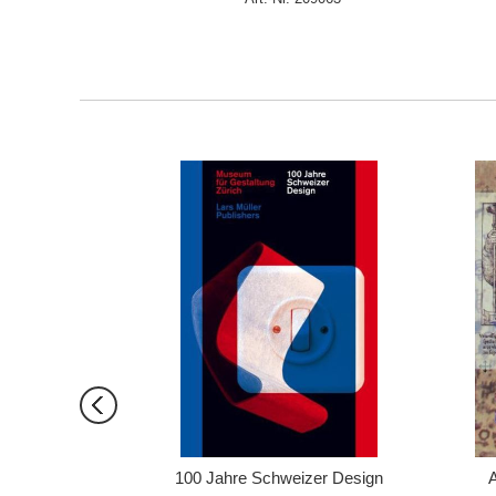
ORB
IN DEN WARENKORB
eriors
100 Jahre Schweizer Design
A