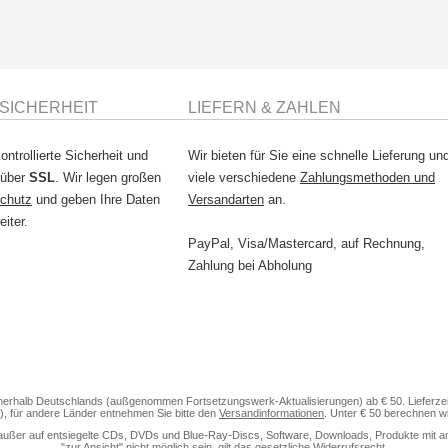
SICHERHEIT
LIEFERN & ZAHLEN
ontrollierte Sicherheit und
Wir bieten für Sie eine schnelle Lieferung un
 über
SSL
. Wir legen großen
viele verschiedene
Zahlungsmethoden und
chutz
und geben Ihre Daten
Versandarten
an.
eiter.
PayPal, Visa/Mastercard, auf Rechnung,
Zahlung bei Abholung
nerhalb Deutschlands (außgenommen Fortsetzungswerk-Aktualisierungen) ab € 50. Lieferzeit
), für andere Länder entnehmen Sie bitte den
Versandinformationen
. Unter € 50 berechnen w
außer auf entsiegelte CDs, DVDs und Blue-Ray-Discs, Software, Downloads, Produkte mit anteili
"zur Ansicht" nicht möglich sein, gilt das gesetzliche Widerrufsrecht.