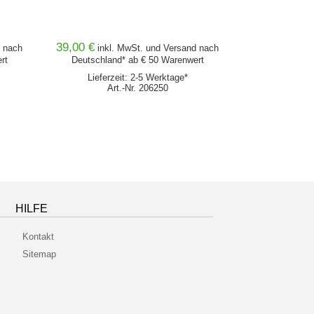
Ein Gestaltungsh
39,00 €
69,00 €
nach
inkl. MwSt. und
Versand
nach
inkl
rt
Deutschland* ab € 50 Warenwert
Deutschlan
Lieferzeit: 2-5 Werktage*
Lieferz
Art.-Nr. 206250
Ar
HILFE
Kontakt
Sitemap