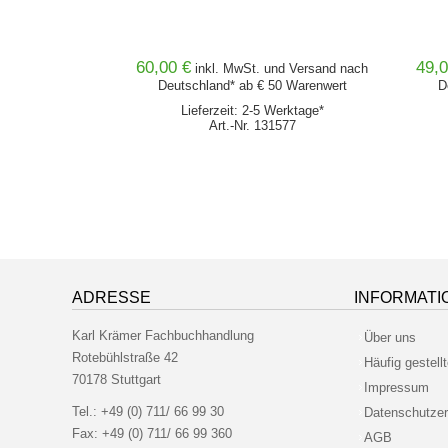
1 projects
60,00 €
49,0
nd
Versand
nach
inkl. MwSt. und
Versand
nach
0 Warenwert
Deutschland* ab € 50 Warenwert
D
erktage*
Lieferzeit: 2-5 Werktage*
163
Art.-Nr. 131577
ADRESSE
INFORMATI
Karl Krämer Fachbuchhandlung
Über uns
Rotebühlstraße 42
Häufig gestell
70178 Stuttgart
Impressum
Tel.:
+49 (0) 711/ 66 99 30
Datenschutzer
Fax:
+49 (0) 711/ 66 99 360
AGB