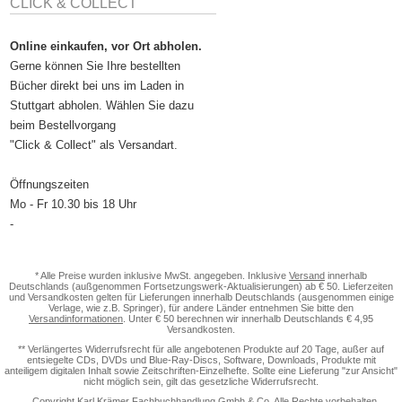
CLICK & COLLECT
Online einkaufen, vor Ort abholen.
Gerne können Sie Ihre bestellten
Bücher direkt bei uns im Laden in
Stuttgart abholen. Wählen Sie dazu
beim Bestellvorgang
"Click & Collect" als Versandart.
Öffnungszeiten
Mo - Fr 10.30 bis 18 Uhr
-
* Alle Preise wurden inklusive MwSt. angegeben. Inklusive
Versand
innerhalb
Deutschlands (außgenommen Fortsetzungswerk-Aktualisierungen) ab € 50. Lieferzeiten
und Versandkosten gelten für Lieferungen innerhalb Deutschlands (ausgenommen einige
Verlage, wie z.B. Springer), für andere Länder entnehmen Sie bitte den
Versandinformationen
. Unter € 50 berechnen wir innerhalb Deutschlands € 4,95
Versandkosten.
** Verlängertes Widerrufsrecht für alle angebotenen Produkte auf 20 Tage, außer auf
entsiegelte CDs, DVDs und Blue-Ray-Discs, Software, Downloads, Produkte mit
anteiligem digitalen Inhalt sowie Zeitschriften-Einzelhefte. Sollte eine Lieferung "zur Ansicht"
nicht möglich sein, gilt das gesetzliche Widerrufsrecht.
Copyright Karl Krämer Fachbuchhandlung Gmbh & Co. Alle Rechte vorbehalten.