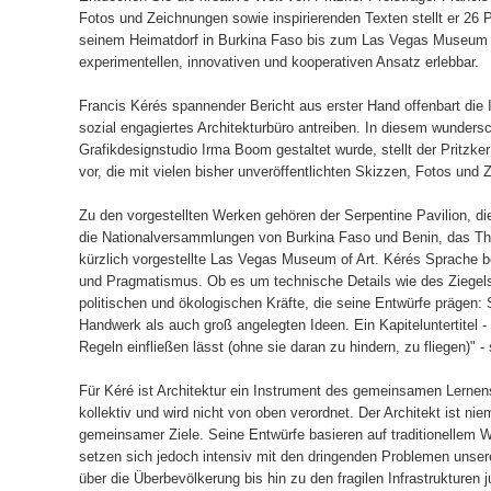
Fotos und Zeichnungen sowie inspirierenden Texten stellt er 26 P
seinem Heimatdorf in Burkina Faso bis zum Las Vegas Museum o
experimentellen, innovativen und kooperativen Ansatz erlebbar.
Francis Kérés spannender Bericht aus erster Hand offenbart die 
sozial engagiertes Architekturbüro antreiben. In diesem wunde
Grafikdesignstudio Irma Boom gestaltet wurde, stellt der Pritzker
vor, die mit vielen bisher unveröffentlichten Skizzen, Fotos und Z
Zu den vorgestellten Werken gehören der Serpentine Pavilion, di
die Nationalversammlungen von Burkina Faso und Benin, das 
kürzlich vorgestellte Las Vegas Museum of Art. Kérés Sprache
und Pragmatismus. Ob es um technische Details wie des Ziegels
politischen und ökologischen Kräfte, die seine Entwürfe prägen:
Handwerk als auch groß angelegten Ideen. Ein Kapiteluntertitel 
Regeln einfließen lässt (ohne sie daran zu hindern, zu fliegen)" - 
Für Kéré ist Architektur ein Instrument des gemeinsamen Lernen
kollektiv und wird nicht von oben verordnet. Der Architekt ist nie
gemeinsamer Ziele. Seine Entwürfe basieren auf traditionellem W
setzen sich jedoch intensiv mit den dringenden Problemen unser
über die Überbevölkerung bis hin zu den fragilen Infrastrukturen