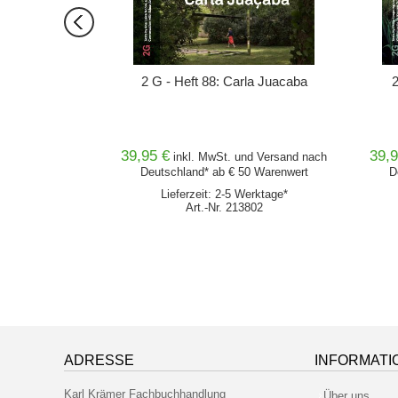
unst
2 G - Heft 88: Carla Juacaba
39,95 €
39,9
nd
Versand
nach
inkl. MwSt. und
Versand
nach
0 Warenwert
Deutschland* ab € 50 Warenwert
D
erktage*
Lieferzeit: 2-5 Werktage*
701
Art.-Nr. 213802
ADRESSE
INFORMATI
Karl Krämer Fachbuchhandlung
Über uns