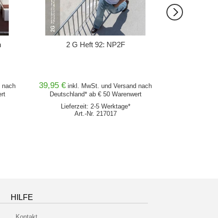
n
2 G Heft 92: NP2F
2G 86
39,95 €
39,95 €
nach
inkl. MwSt. und
Versand
nach
inkl
rt
Deutschland* ab € 50 Warenwert
Deutschlan
Lieferzeit: 2-5 Werktage*
Lieferz
Art.-Nr. 217017
Ar
HILFE
Kontakt