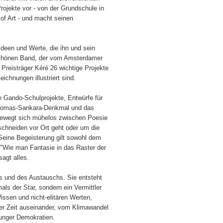
rojekte vor - von der Grundschule in
f Art - und macht seinen
Ideen und Werte, die ihn und sein
rschönen Band, der vom Amsterdamer
 Preisträger Kéré 26 wichtige Projekte
eichnungen illustriert sind.
e Gando-Schulprojekte, Entwürfe für
Thomas-Sankara-Denkmal und das
 bewegt sich mühelos zwischen Poesie
chneiden vor Ort geht oder um die
 Seine Begeisterung gilt sowohl dem
- "Wie man Fantasie in das Raster der
sagt alles.
s und des Austauschs. Sie entsteht
mals der Star, sondern ein Vermittler
issen und nicht-elitären Werten,
er Zeit auseinander, vom Klimawandel
 junger Demokratien.