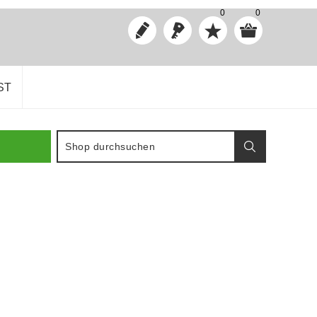
0
0
ST