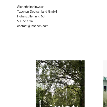
Sicherheitshinweis:
Taschen Deutschland GmbH
Hohenzollernring 53
50672 Köln
contact@taschen.com
ORB
IN DEN WARENKORB