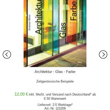
Architektur - Glas - Farbe
tion,
Zeitgenössische Beispiele
auarten
12,00 €
59,00
and* ab
inkl. MwSt. und
Versand
nach Deutschland* ab
€ 50 Warenwert
Lieferzeit: 2-5 Werktage*
Tit
Art.-Nr. 115209