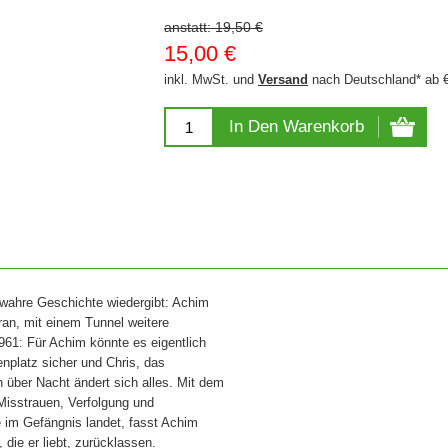
anstatt:
19,50 €
15,00 €
inkl. MwSt. und
Versand
nach Deutschland* ab 
In Den Warenkorb
e wahre Geschichte wiedergibt: Achim
ran, mit einem Tunnel weitere
961: Für Achim könnte es eigentlich
enplatz sicher und Chris, das
 über Nacht ändert sich alles. Mit dem
isstrauen, Verfolgung und
e im Gefängnis landet, fasst Achim
die er liebt, zurücklassen.