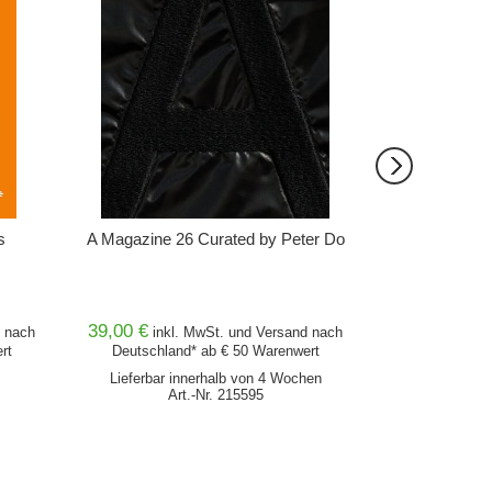
s
A Magazine 26 Curated by Peter Do
Acker, B
Ein
39,00 €
26,00 €
nach
inkl. MwSt. und
Versand
nach
inkl
rt
Deutschland* ab € 50 Warenwert
Deutschlan
Lieferbar innerhalb von 4 Wochen
Lieferz
Art.-Nr. 215595
Ar