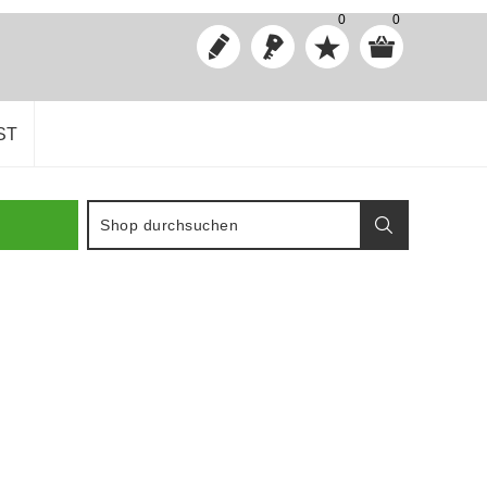
0
0
ST