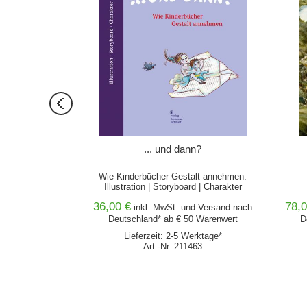
l
... und dann?
Wie Kinderbücher Gestalt annehmen.
Illustration | Storyboard | Charakter
36,00 €
78,0
nd
Versand
nach
inkl. MwSt. und
Versand
nach
0 Warenwert
Deutschland* ab € 50 Warenwert
D
erktage*
Lieferzeit: 2-5 Werktage*
476
Art.-Nr. 211463