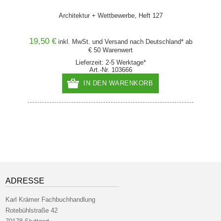
Architektur + Wettbewerbe, Heft 127
Der
19,50 €
20,00
and* ab
inkl. MwSt. und
Versand
nach Deutschland* ab
€ 50 Warenwert
Lieferzeit: 2-5 Werktage*
Art.-Nr. 103666
IN DEN WARENKORB
ADRESSE
Karl Krämer Fachbuchhandlung
Rotebühlstraße 42