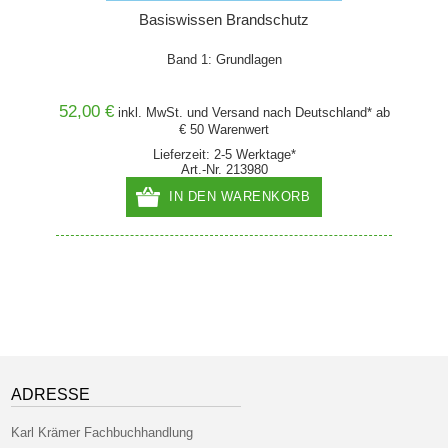
hutz
Basiswissen Brandschutz
Band 1: Grundlagen
Alle t
s
52,00 €
287,
and* ab
inkl. MwSt. und
Versand
nach Deutschland* ab
€ 50 Warenwert
Lieferzeit: 2-5 Werktage*
Art.-Nr. 213980
IN DEN WARENKORB
ADRESSE
Karl Krämer Fachbuchhandlung