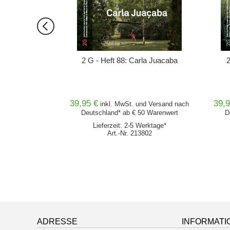
unst
2 G - Heft 88: Carla Juacaba
39,95 €
39,9
nd
Versand
nach
inkl. MwSt. und
Versand
nach
0 Warenwert
Deutschland* ab € 50 Warenwert
D
erktage*
Lieferzeit: 2-5 Werktage*
701
Art.-Nr. 213802
ADRESSE
INFORMATI