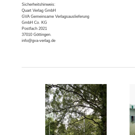
Sicherheitshinweis:
Quart Verlag GmbH
GVA Gemeinsame Verlagsauslieferung
GmbH Co. KG
Postfach 2021
37010 Göttingen.
info@gva-verlag.de
ORB
IN DEN WARENKORB