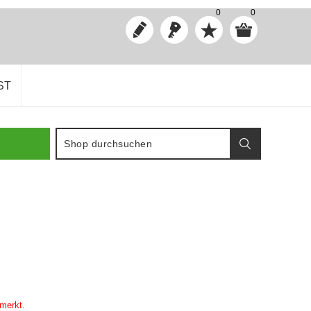
0
0
ST
emerkt.