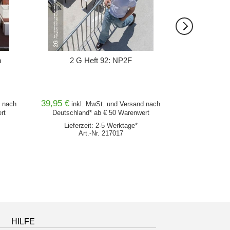
n
2 G Heft 92: NP2F
2G 86
39,95 €
39,95 €
nach
inkl. MwSt. und
Versand
nach
inkl
rt
Deutschland* ab € 50 Warenwert
Deutschlan
Lieferzeit: 2-5 Werktage*
Lieferz
Art.-Nr. 217017
Ar
HILFE