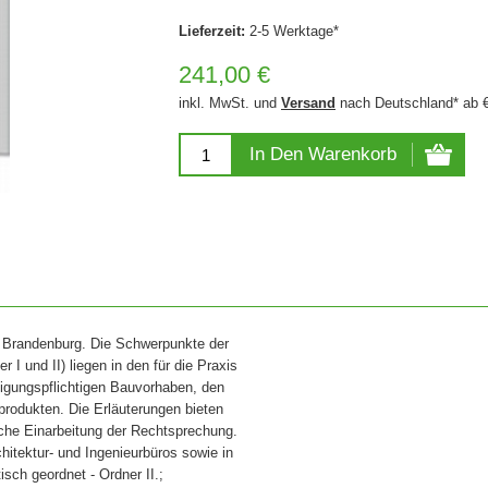
Lieferzeit:
2-5 Werktage*
241,00 €
inkl. MwSt. und
Versand
nach Deutschland* ab 
In Den Warenkorb
n Brandenburg. Die Schwerpunkte der
 I und II) liegen in den für die Praxis
gungspflichtigen Bauvorhaben, den
rodukten. Die Erläuterungen bieten
liche Einarbeitung der Rechtsprechung.
hitektur- und Ingenieurbüros sowie in
sch geordnet - Ordner II.;