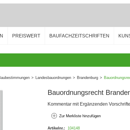
EN
PREISWERT
BAUFACHZEITSCHRIFTEN
KUN
Baubestimmungen
>
Landesbauordnungen
>
Brandenburg
>
Bauordnungsrec
Bauordnungsrecht Brandenb
Kommentar mit Ergänzenden Vorschrift
Zur Merkliste hinzufügen
Artikelnr.:
104148