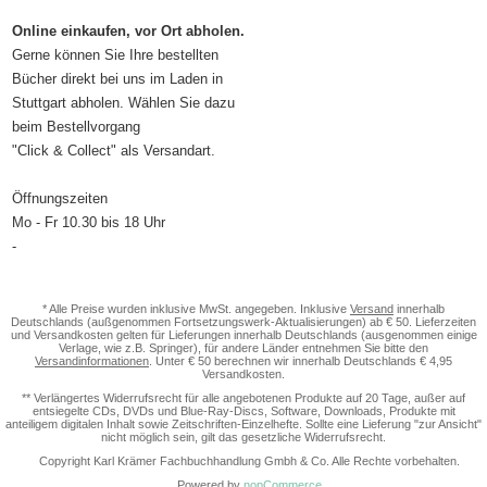
Online einkaufen, vor Ort abholen.
Gerne können Sie Ihre bestellten
Bücher direkt bei uns im Laden in
Stuttgart abholen. Wählen Sie dazu
beim Bestellvorgang
"Click & Collect" als Versandart.
Öffnungszeiten
Mo - Fr 10.30 bis 18 Uhr
-
* Alle Preise wurden inklusive MwSt. angegeben. Inklusive
Versand
innerhalb
Deutschlands (außgenommen Fortsetzungswerk-Aktualisierungen) ab € 50. Lieferzeiten
und Versandkosten gelten für Lieferungen innerhalb Deutschlands (ausgenommen einige
Verlage, wie z.B. Springer), für andere Länder entnehmen Sie bitte den
Versandinformationen
. Unter € 50 berechnen wir innerhalb Deutschlands € 4,95
Versandkosten.
** Verlängertes Widerrufsrecht für alle angebotenen Produkte auf 20 Tage, außer auf
entsiegelte CDs, DVDs und Blue-Ray-Discs, Software, Downloads, Produkte mit
anteiligem digitalen Inhalt sowie Zeitschriften-Einzelhefte. Sollte eine Lieferung "zur Ansicht"
nicht möglich sein, gilt das gesetzliche Widerrufsrecht.
Copyright Karl Krämer Fachbuchhandlung Gmbh & Co. Alle Rechte vorbehalten.
Powered by
nopCommerce