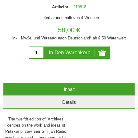
Artikelnr.:
219818
Lieferbar innerhalb von 4 Wochen
58,00 €
inkl. MwSt. und
Versand
nach Deutschland* ab € 50 Warenwert
In Den Warenkorb
Inhalt
Details
The twelfth edition of ‘Archives’
centres on the work and ideas of
Pritzker prizewinner Smiljan Radic,
who has earned a reputation for his