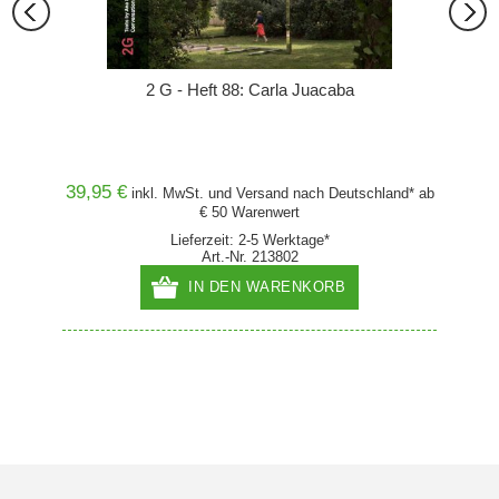
2 G - Heft 88: Carla Juacaba
39,95 €
39,90
and* ab
inkl. MwSt. und
Versand
nach Deutschland* ab
€ 50 Warenwert
Lieferzeit: 2-5 Werktage*
Art.-Nr. 213802
IN DEN WARENKORB