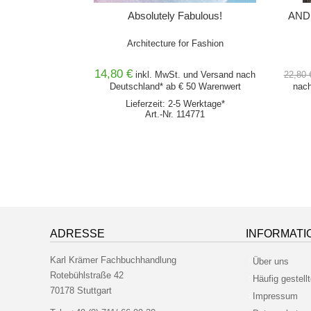
Architecture
Absolutely Fabulous!
AND 2
/ Living along the
Architecture for Fashion
14,80 €
nd
Versand
nach
inkl. MwSt. und
Versand
nach
22,80 
0 Warenwert
Deutschland* ab € 50 Warenwert
nach
erktage*
Lieferzeit: 2-5 Werktage*
374
Art.-Nr. 114771
ADRESSE
INFORMATI
Karl Krämer Fachbuchhandlung
Über uns
Rotebühlstraße 42
Häufig gestell
70178 Stuttgart
Impressum