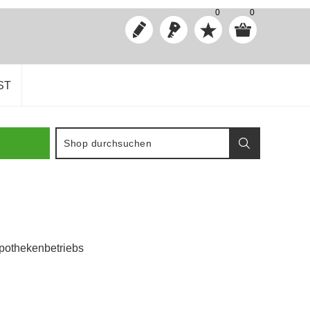
0
0
ST
Apothekenbetriebs