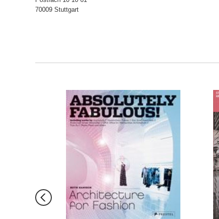
70009 Stuttgart
ORB
IN DEN WARENKORB