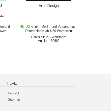
d
Arno Design
Ästh
eiz
Industrie - Ge
48,00 €
9,80 €
ersand
inkl. MwSt. und
Versand
nach
inkl.
nwert
Deutschland* ab € 50 Warenwert
Deutschlan
Lieferzeit: 2-5 Werktage*
Lieferz
Art.-Nr. 130692
Ar
HILFE
Kontakt
Sitemap